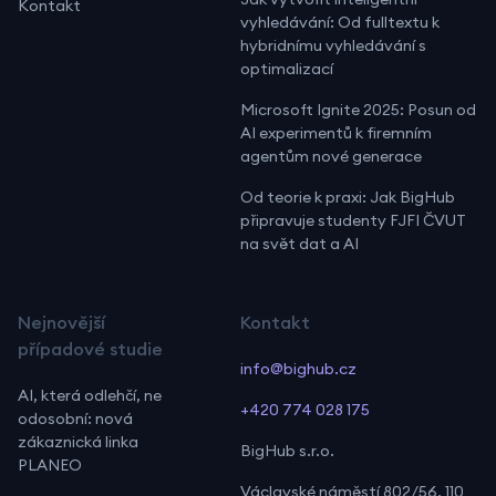
Kontakt
vyhledávání: Od fulltextu k
hybridnímu vyhledávání s
optimalizací
Microsoft Ignite 2025: Posun od
AI experimentů k firemním
agentům nové generace
Od teorie k praxi: Jak BigHub
připravuje studenty FJFI ČVUT
na svět dat a AI
Nejnovější
Kontakt
případové studie
info@bighub.cz
AI, která odlehčí, ne
+420 774 028 175
odosobní: nová
zákaznická linka
BigHub s.r.o.
PLANEO
Václavské náměstí 802/56, 110