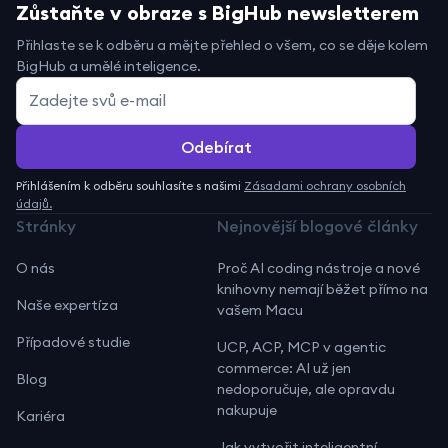
Zůstaňte v obraze s BigHub newsletterem
Přihlaste se k odběru a mějte přehled o všem, co se děje kolem
BigHub a umělé inteligence.
Přihlášením k odběru souhlasíte s našimi
Zásadami ochrany osobních
údajů.
Stránky
Nejnovější blogové články
O nás
Proč AI coding nástroje a nové
knihovny nemají běžet přímo na
Naše expertíza
vašem Macu
Případové studie
UCP, ACP, MCP v agentic
commerce: AI už jen
Blog
nedoporučuje, ale opravdu
nakupuje
Kariéra
Jak vytvořit inteligentní