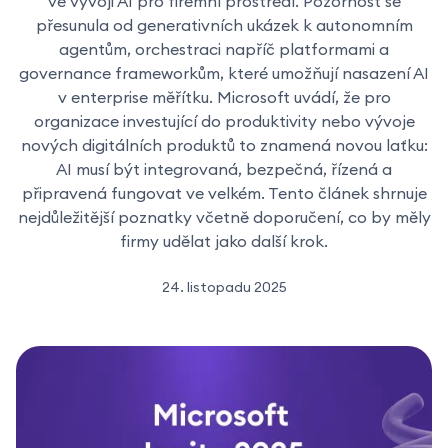
ve vývoji AI pro firemní prostředí. Pozornost se
přesunula od generativních ukázek k autonomním
agentům, orchestraci napříč platformami a
governance frameworkům, které umožňují nasazení AI
v enterprise měřítku. Microsoft uvádí, že pro
organizace investující do produktivity nebo vývoje
nových digitálních produktů to znamená novou laťku:
AI musí být integrovaná, bezpečná, řízená a
připravená fungovat ve velkém. Tento článek shrnuje
nejdůležitější poznatky včetně doporučení, co by měly
firmy udělat jako další krok.
24. listopadu 2025