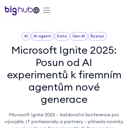
AI
AI agenti
Data
Gen AI
Byznys
Microsoft Ignite 2025:
Posun od AI
experimentů k firemním
agentům nové
generace
Microsoft Ignite 2025 – každoroční konference pro
vývojáře, IT profesionály a partnery – přinesla novinky