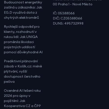
Budoucnost energetiky
00 Praha 1 - Nové Město
začíná u zákazníka: Jak
EG.D využívá data z
IČ: 05388066
chytrých elektroměrů
DIČ: CZ05388066
DUNS: 495732998
Rychlejší odpověď pro
klienty, rozhodnutí v
rukou lidí: Jak UNIQA
proměnila likvidaci
pojistných událostí
pomocí důvěryhodné AI
Prediktivní plánování
zásob v Košík.cz: méně
plýtvání, vyšší
dostupnost čerstvého
pečiva
Oceněné AI řešení roku
2026 pro úpisy v
pojištění: Jak
Kooperativa CZ a ČPP