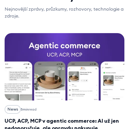
Nejnovější zprávy, průzkumy, rozhovory, technologie a
zdroje.
News
5
min
read
UCP, ACP, MCP v agentic commerce: AI už jen
nedoporučuje, ale opravdu nakupuje