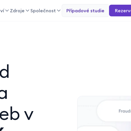
ví
Zdroje
Společnost
Případové studie
Rezerv
ad
a
žeb v