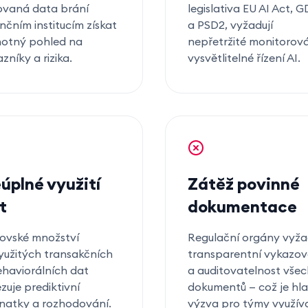
lovaná data brání
legislativa EU AI Act, 
nčním institucím získat
a PSD2, vyžadují
notný pohled na
nepřetržité monitorová
zníky a rizika.
vysvětlitelné řízení AI.
úplné využití
Zátěž povinné
t
dokumentace
ovské množství
Regulační orgány vyža
yužitých transakčních
transparentní vykazov
ehaviorálních dat
a auditovatelnost vše
uje prediktivní
dokumentů — což je hla
natky a rozhodování.
výzva pro týmy využíva