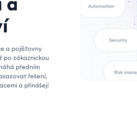
 a
í
ce a pojišťovny
až po zákaznickou
omáhá předním
sazovat řešení,
acemi a přinášejí