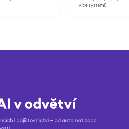
více systémů.
AI v odvětví
ancích i pojišťovnictví — od automatizace
osti.