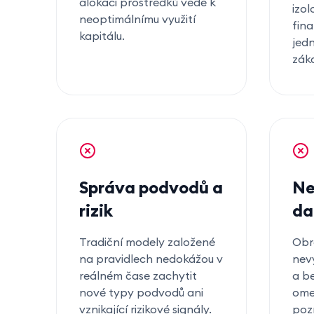
alokaci prostředků vede k
izo
neoptimálnímu využití
fina
kapitálu.
jed
záka
Správa podvodů a
Ne
rizik
da
Tradiční modely založené
Obr
na pravidlech nedokážou v
nev
reálném čase zachytit
a b
nové typy podvodů ani
omez
vznikající rizikové signály.
poz