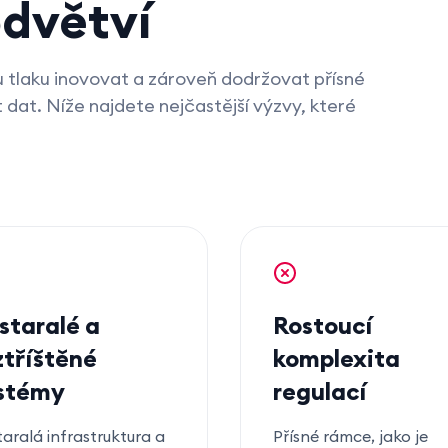
odvětví
mu tlaku inovovat a zároveň dodržovat přísné
 dat. Níže najdete nejčastější výzvy, které
staralé a
Rostoucí
ztříštěné
komplexita
stémy
regulací
aralá infrastruktura a
Přísné rámce, jako je