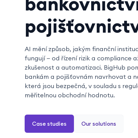
bankovnictví
pojišťovnictv
AI mění způsob, jakým finanční institu
fungují — od řízení rizik a compliance 
zkušenost a automatizaci. BigHub p
bankám a pojišťovnám navrhovat a na
která jsou bezpečná, v souladu s regul
měřitelnou obchodní hodnotu.
Case studies
Our solutions