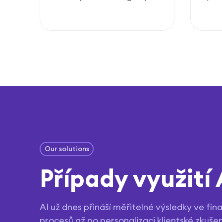
Our solutions
Případy využití 
AI už dnes přináší měřitelné výsledky ve fin
procesů až po personalizaci klientské zkušen