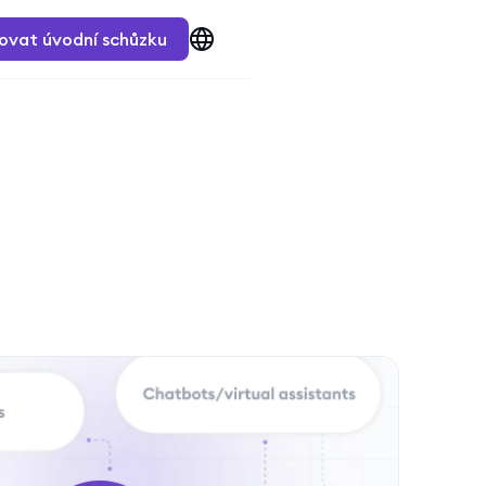
ovat úvodní schůzku