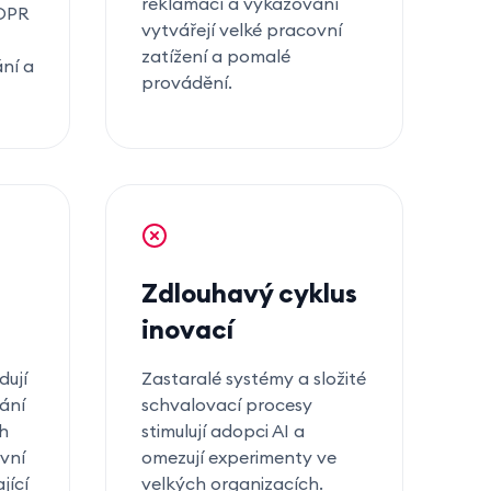
reklamací a vykazování
GDPR
vytvářejí velké pracovní
zatížení a pomalé
ní a
provádění.
Zdlouhavý cyklus
inovací
dují
Zastaralé systémy a složité
ání
schvalovací procesy
ch
stimulují adopci AI a
vní
omezují experimenty ve
jící
velkých organizacích.