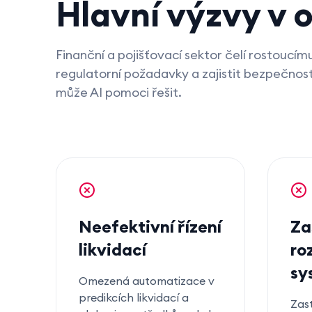
Hlavní výzvy v 
Finanční a pojišťovací sektor čelí rostoucí
regulatorní požadavky a zajistit bezpečnost
může AI pomoci řešit.
Neefektivní řízení
Za
likvidací
ro
sy
Omezená automatizace v
predikcích likvidací a
Zast