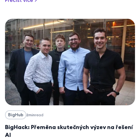
BigHub
2
min
read
BigHack: Přeměna skutečných výzev na řešení
AI