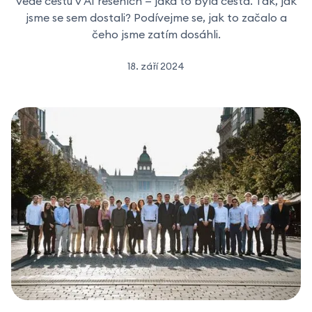
vede cestu v AI řešeních — jaká to byla cesta. Tak, jak
jsme se sem dostali? Podívejme se, jak to začalo a
čeho jsme zatím dosáhli.
18. září 2024