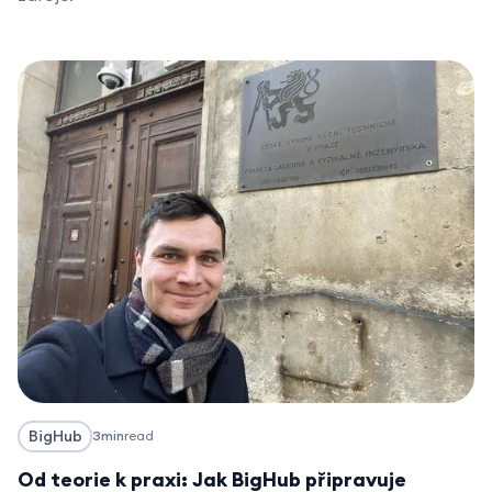
BigHub
3
min
read
Od teorie k praxi: Jak BigHub připravuje