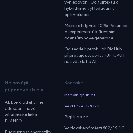
vyhledávání: Od fulltextu k
hybridnímu vyhledávání s
optimalizací
Microsoft Ignite 2025: Posun od
AI experimentů k firemním
agentům nové generace
Od teorie k praxi: Jak BigHub
připravuje studenty FJFI ČVUT
na svět dat a AI
Nejnovější
Kontakt
případové studie
info@bighub.cz
AI, která odlehčí, ne
+420 774 028 175
odosobní: nová
zákaznická linka
BigHub s.r.o.
PLANEO
Václavské náměstí 802/56, 110
Budoucnost energetiky