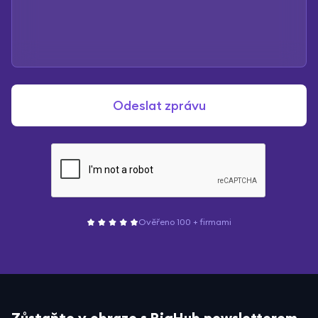
Ověřeno 100 + firmami
Zůstaňte v obraze s BigHub newsletterem