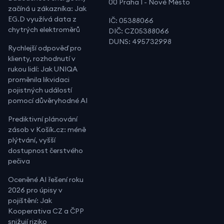
00 Praha 1 - Nové Město
začíná u zákazníka: Jak
EG.D využívá data z
IČ: 05388066
chytrých elektroměrů
DIČ: CZ05388066
DUNS: 495732998
Rychlejší odpověď pro
klienty, rozhodnutí v
rukou lidí: Jak UNIQA
proměnila likvidaci
pojistných událostí
pomocí důvěryhodné AI
Prediktivní plánování
zásob v Košík.cz: méně
plýtvání, vyšší
dostupnost čerstvého
pečiva
Oceněné AI řešení roku
2026 pro úpisy v
pojištění: Jak
Kooperativa CZ a ČPP
snižují riziko