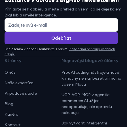
Přihlaste se k odběru a mějte přehled o všem, co se děje kolem
BigHub a umělé inteligence.
Přihlášením k odběru souhlasíte s našimi
Zásadami ochrany osobních
údajů.
Stránky
Nejnovější blogové články
O nás
Proč AI coding nástroje a nové
knihovny nemají běžet přímo na
Naše expertíza
vašem Macu
Případové studie
UCP, ACP, MCP v agentic
commerce: AI už jen
Blog
nedoporučuje, ale opravdu
nakupuje
Kariéra
Jak vytvořit inteligentní
Kontakt