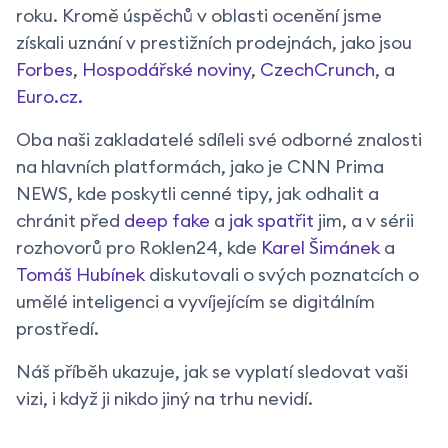
roku. Kromě úspěchů v oblasti ocenění jsme
získali uznání v prestižních prodejnách, jako jsou
Forbes
,
Hospodářské noviny
,
CzechCrunch
, a
Euro.cz.
Oba naši zakladatelé sdíleli své odborné znalosti
na hlavních platformách, jako je CNN Prima
NEWS, kde poskytli cenné tipy, jak odhalit a
chránit před
deep fake
a
jak spatřit
jim, a v sérii
rozhovorů pro Roklen24, kde
Karel Šimánek
a
Tomáš Hubínek
diskutovali o svých poznatcích o
umělé inteligenci a vyvíjejícím se digitálním
prostředí.
Náš příběh ukazuje, jak se vyplatí sledovat vaši
vizi, i když ji nikdo jiný na trhu nevidí.