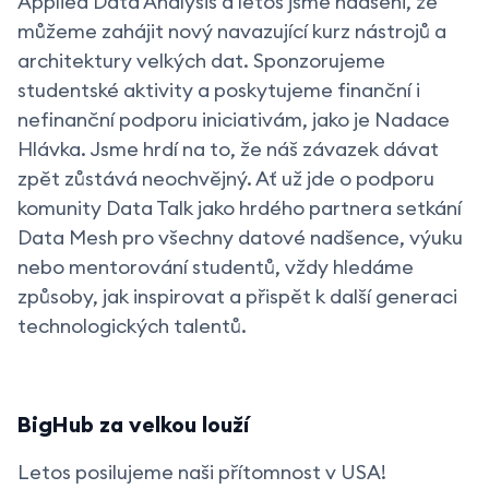
Applied Data Analysis a letos jsme nadšeni, že
můžeme zahájit nový navazující kurz nástrojů a
architektury velkých dat. Sponzorujeme
studentské aktivity a poskytujeme finanční i
nefinanční podporu iniciativám, jako je Nadace
Hlávka. Jsme hrdí na to, že náš závazek dávat
zpět zůstává neochvějný. Ať už jde o podporu
komunity Data Talk jako hrdého partnera setkání
Data Mesh pro všechny datové nadšence, výuku
nebo mentorování studentů, vždy hledáme
způsoby, jak inspirovat a přispět k další generaci
technologických talentů.
BigHub za velkou louží
Letos posilujeme naši přítomnost v USA!