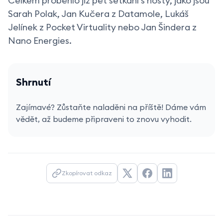
Celkem proběhlo již pět setkání s hosty, jako jsou
Sarah Polak, Jan Kučera z Datamole, Lukáš
Jelínek z Pocket Virtuality nebo Jan Šindera z
Nano Energies.
Shrnutí
Zajímavé? Zůstaňte naladěni na příště! Dáme vám
vědět, až budeme připraveni to znovu vyhodit.
Zkopírovat odkaz