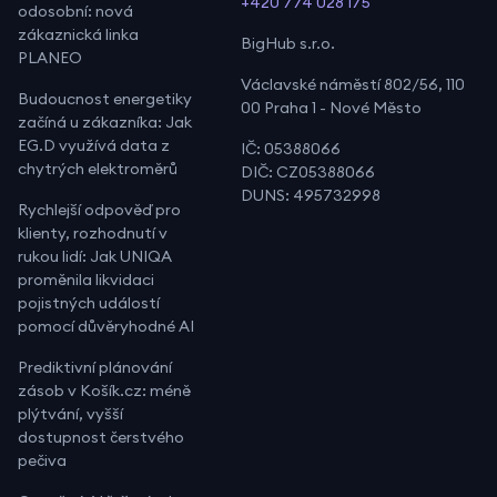
+420 774 028 175
odosobní: nová
zákaznická linka
BigHub s.r.o.
PLANEO
Václavské náměstí 802/56, 110
Budoucnost energetiky
00 Praha 1 - Nové Město
začíná u zákazníka: Jak
EG.D využívá data z
IČ: 05388066
chytrých elektroměrů
DIČ: CZ05388066
DUNS: 495732998
Rychlejší odpověď pro
klienty, rozhodnutí v
rukou lidí: Jak UNIQA
proměnila likvidaci
pojistných událostí
pomocí důvěryhodné AI
Prediktivní plánování
zásob v Košík.cz: méně
plýtvání, vyšší
dostupnost čerstvého
pečiva