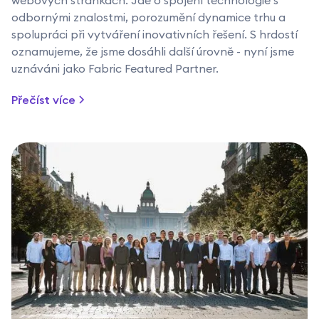
webových stránkách. Jde o spojení technologie s
odbornými znalostmi, porozumění dynamice trhu a
spolupráci při vytváření inovativních řešení. S hrdostí
oznamujeme, že jsme dosáhli další úrovně - nyní jsme
uznáváni jako Fabric Featured Partner.
Přečíst více