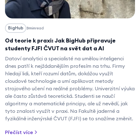
BigHub
3
min
read
Od teorie k praxi: Jak BigHub připravuje
studenty FJFI ČVUT na svět dat a AI
Datoví analytici a specialisté na umělou inteligenci
dnes patří k nejžádanějším profesím na trhu. Firmy
hledají lidi, kteří rozumí datům, dokážou využít
cloudové technologie a umí aplikovat metody
strojového učení na reálné problémy. Univerzitní výuka
ale často zůstává teoretická. Studenti se naučí
algoritmy a matematické principy, ale už nevědí, jak
tyto znalosti využít v praxi. Na Fakultě jaderné a
fyzikálně inženýrské ČVUT (FJFI) se to snažíme změnit.
Přečíst více