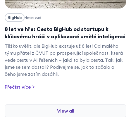
BigHub
4
min
read
8 let ve hře: Cesta BigHub od startupu k
klíčovému hráči v aplikované umělé inteligenci
‍Těžko uvěřit, ale BigHub existuje už 8 let! Od malého
týmu přátel z ČVUT po prosperující společnost, která
vede cestu v AI řešeních — jaká to byla cesta. Tak, jak
jsme se sem dostali? Podívejme se, jak to začalo a
čeho jsme zatím dosáhli.
Přečíst více
View all