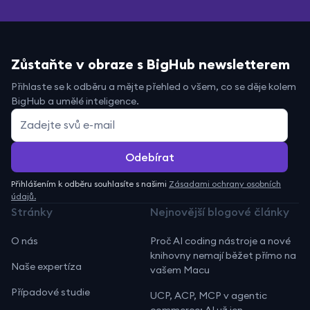
Zůstaňte v obraze s BigHub newsletterem
Přihlaste se k odběru a mějte přehled o všem, co se děje kolem
BigHub a umělé inteligence.
Přihlášením k odběru souhlasíte s našimi
Zásadami ochrany osobních
údajů.
Stránky
Nejnovější blogové články
O nás
Proč AI coding nástroje a nové
knihovny nemají běžet přímo na
Naše expertíza
vašem Macu
Případové studie
UCP, ACP, MCP v agentic
commerce: AI už jen