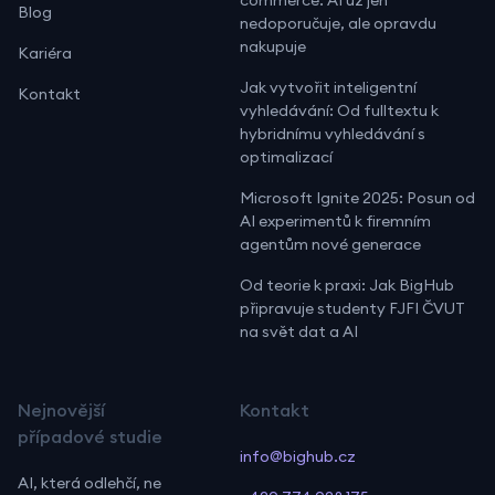
Blog
nedoporučuje, ale opravdu
nakupuje
Kariéra
Jak vytvořit inteligentní
Kontakt
vyhledávání: Od fulltextu k
hybridnímu vyhledávání s
optimalizací
Microsoft Ignite 2025: Posun od
AI experimentů k firemním
agentům nové generace
Od teorie k praxi: Jak BigHub
připravuje studenty FJFI ČVUT
na svět dat a AI
Nejnovější
Kontakt
případové studie
info@bighub.cz
AI, která odlehčí, ne