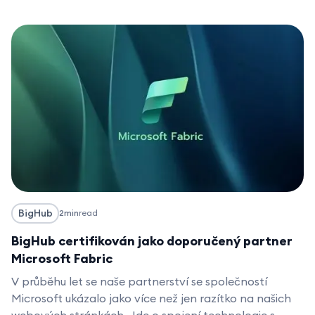
BigHub
2
min
read
BigHub certifikován jako doporučený partner
Microsoft Fabric
V průběhu let se naše partnerství se společností
Microsoft ukázalo jako více než jen razítko na našich